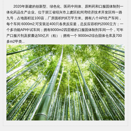
2020年新建的创新型、绿色化、医药中间体、原料药和口服固体制剂一
体化药品生产企业。位于浙江省绍兴市上虞区杭州湾经济技术开发区纬一路
九号，占地面积近100亩，厂房面积约8万平方米。拥有八个API生产车间，
每个车间 6000m2;可安装近400只各类反应釜，总反应容积约2000立方；一
个多功能API中试车间；拥有8000m2四层楼的口服固体制剂车间一个，可年
产口服片剂及胶囊达50亿片（粒）；拥有一个 9000m2综合固体仓库及700
多m2甲类...