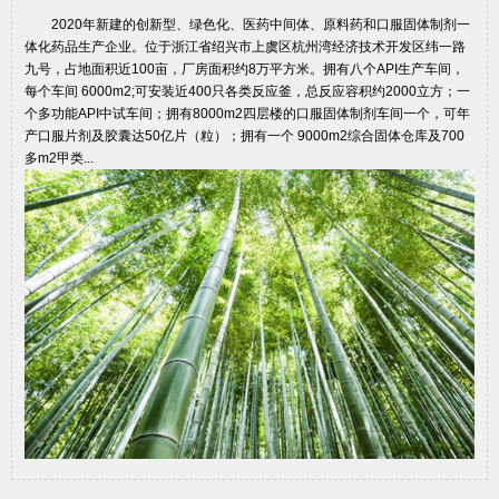
2020年新建的创新型、绿色化、医药中间体、原料药和口服固体制剂一
体化药品生产企业。位于浙江省绍兴市上虞区杭州湾经济技术开发区纬一路
九号，占地面积近100亩，厂房面积约8万平方米。拥有八个API生产车间，
每个车间 6000m2;可安装近400只各类反应釜，总反应容积约2000立方；一
个多功能API中试车间；拥有8000m2四层楼的口服固体制剂车间一个，可年
产口服片剂及胶囊达50亿片（粒）；拥有一个 9000m2综合固体仓库及700
多m2甲类...