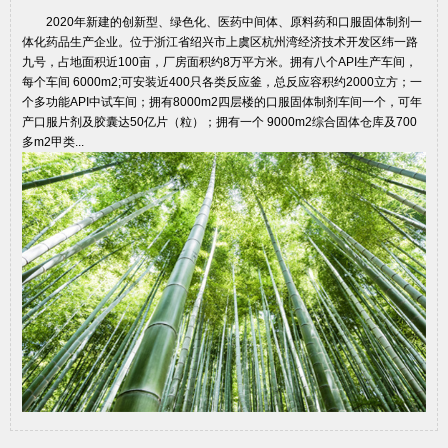
2020年新建的创新型、绿色化、医药中间体、原料药和口服固体制剂一
体化药品生产企业。位于浙江省绍兴市上虞区杭州湾经济技术开发区纬一路
九号，占地面积近100亩，厂房面积约8万平方米。拥有八个API生产车间，
每个车间 6000m2;可安装近400只各类反应釜，总反应容积约2000立方；一
个多功能API中试车间；拥有8000m2四层楼的口服固体制剂车间一个，可年
产口服片剂及胶囊达50亿片（粒）；拥有一个 9000m2综合固体仓库及700
多m2甲类...