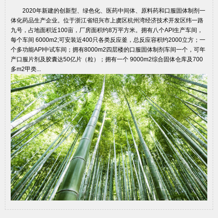
2020年新建的创新型、绿色化、医药中间体、原料药和口服固体制剂一
体化药品生产企业。位于浙江省绍兴市上虞区杭州湾经济技术开发区纬一路
九号，占地面积近100亩，厂房面积约8万平方米。拥有八个API生产车间，
每个车间 6000m2;可安装近400只各类反应釜，总反应容积约2000立方；一
个多功能API中试车间；拥有8000m2四层楼的口服固体制剂车间一个，可年
产口服片剂及胶囊达50亿片（粒）；拥有一个 9000m2综合固体仓库及700
多m2甲类...