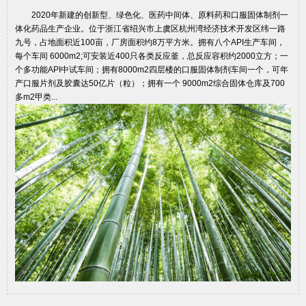
2020年新建的创新型、绿色化、医药中间体、原料药和口服固体制剂一
体化药品生产企业。位于浙江省绍兴市上虞区杭州湾经济技术开发区纬一路
九号，占地面积近100亩，厂房面积约8万平方米。拥有八个API生产车间，
每个车间 6000m2;可安装近400只各类反应釜，总反应容积约2000立方；一
个多功能API中试车间；拥有8000m2四层楼的口服固体制剂车间一个，可年
产口服片剂及胶囊达50亿片（粒）；拥有一个 9000m2综合固体仓库及700
多m2甲类...