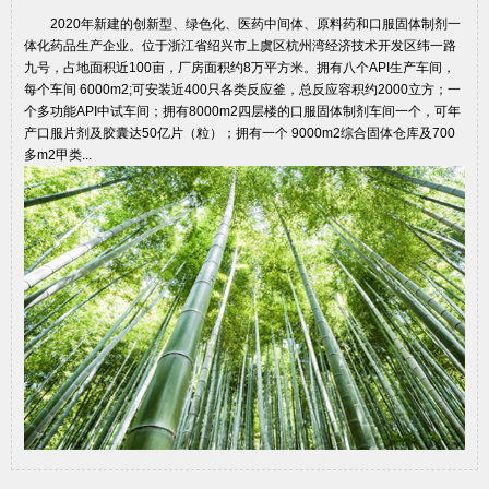
2020年新建的创新型、绿色化、医药中间体、原料药和口服固体制剂一
体化药品生产企业。位于浙江省绍兴市上虞区杭州湾经济技术开发区纬一路
九号，占地面积近100亩，厂房面积约8万平方米。拥有八个API生产车间，
每个车间 6000m2;可安装近400只各类反应釜，总反应容积约2000立方；一
个多功能API中试车间；拥有8000m2四层楼的口服固体制剂车间一个，可年
产口服片剂及胶囊达50亿片（粒）；拥有一个 9000m2综合固体仓库及700
多m2甲类...