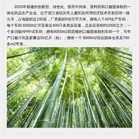
2020年新建的创新型、绿色化、医药中间体、原料药和口服固体制剂一
体化药品生产企业。位于浙江省绍兴市上虞区杭州湾经济技术开发区纬一路
九号，占地面积近100亩，厂房面积约8万平方米。拥有八个API生产车间，
每个车间 6000m2;可安装近400只各类反应釜，总反应容积约2000立方；一
个多功能API中试车间；拥有8000m2四层楼的口服固体制剂车间一个，可年
产口服片剂及胶囊达50亿片（粒）；拥有一个 9000m2综合固体仓库及700
多m2甲类...