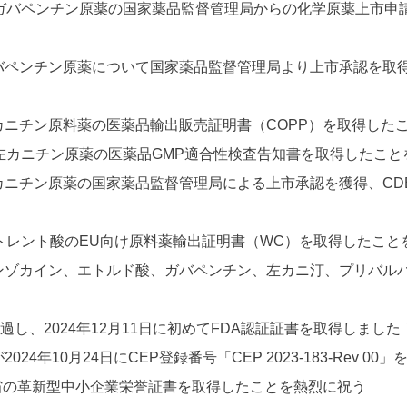
2日にガバペンチン原薬の国家薬品監督管理局からの化学原薬上市申請
2日にガバペンチン原薬について国家薬品監督管理局より上市承認を
に左カニチン原料薬の医薬品輸出販売証明書（COPP）を取得したこ
2日に左カニチン原薬の医薬品GMP適合性検査告知書を取得したことを
3日に左カニチン原薬の国家薬品監督管理局による上市承認を獲得、
3日にトレント酸のEU向け原料薬輸出証明書（WC）を取得したことを
3日にベンゾカイン、エトルド酸、ガバペンチン、左カニ汀、プリバ
に通過し、2024年12月11日に初めてFDA認証証書を取得しま
024年10月24日にCEP登録番号「CEP 2023-183-Rev
浙江省の革新型中小企業栄誉証書を取得したことを熱烈に祝う