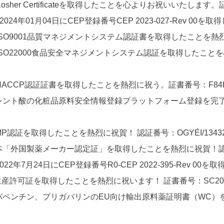
osher Certificateを取得したことを心よりお祝いいたします。証
24年01月04日にCEP登録番号CEP 2023-027-Rev 0
日にISO9001品質マネジメントシステム認証書を取得したことを熱烈
7日にISO22000食品安全マネジメントシステム認証を取得した
にHACCP認証証書を取得したことを熱烈に祝う。証書番号：F84HA
にトレント酸の化粧品原料安全情報登録プラットフォーム登録を完了し、報
P認証を取得したことを熱烈に祝賀！ 認証番号：OGYÉI/13432-6
に日本「外国製薬メーカー認定証」を取得したことを熱烈に祝賀！認定番
2年7月24日にCEP登録番号R0-CEP 2022-395-Rev 0
生産許可証を取得したことを熱烈に祝います！ 証書番号：SC20133
0日にガバペンチン、プリガバリンのEU向け輸出原料薬証明書（W