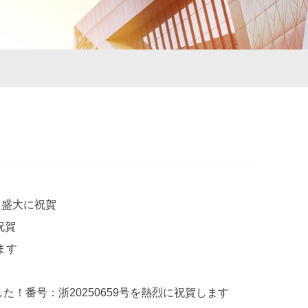
得、盛大に祝賀
祝賀
ます
した！番号：浙20250659号を熱烈に祝賀します