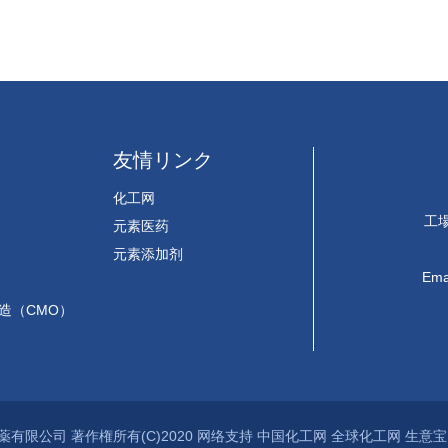
友情リンク
）
化工网
工
元素医药
元素添加剂
Ema
製造（CMO）
薬有限公司
著作権所有(C)2020
网络支持
中国化工网
全球化工网
生意宝