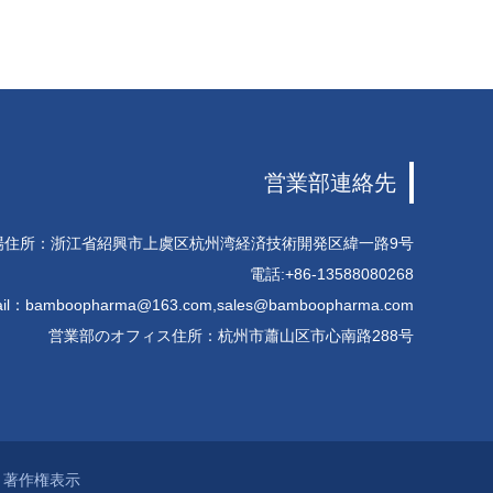
営業部連絡先
場住所：浙江省紹興市上虞区杭州湾経済技術開発区緯一路9号
電話:+86-13588080268
il：
bamboopharma@163.com
,
sales@bamboopharma.com
営業部のオフィス住所：杭州市蕭山区市心南路288号
著作権表示