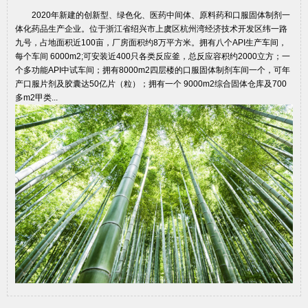
2020年新建的创新型、绿色化、医药中间体、原料药和口服固体制剂一
体化药品生产企业。位于浙江省绍兴市上虞区杭州湾经济技术开发区纬一路
九号，占地面积近100亩，厂房面积约8万平方米。拥有八个API生产车间，
每个车间 6000m2;可安装近400只各类反应釜，总反应容积约2000立方；一
个多功能API中试车间；拥有8000m2四层楼的口服固体制剂车间一个，可年
产口服片剂及胶囊达50亿片（粒）；拥有一个 9000m2综合固体仓库及700
多m2甲类...