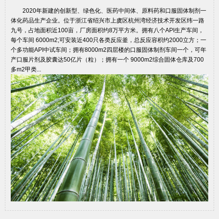
2020年新建的创新型、绿色化、医药中间体、原料药和口服固体制剂一
体化药品生产企业。位于浙江省绍兴市上虞区杭州湾经济技术开发区纬一路
九号，占地面积近100亩，厂房面积约8万平方米。拥有八个API生产车间，
每个车间 6000m2;可安装近400只各类反应釜，总反应容积约2000立方；一
个多功能API中试车间；拥有8000m2四层楼的口服固体制剂车间一个，可年
产口服片剂及胶囊达50亿片（粒）；拥有一个 9000m2综合固体仓库及700
多m2甲类...