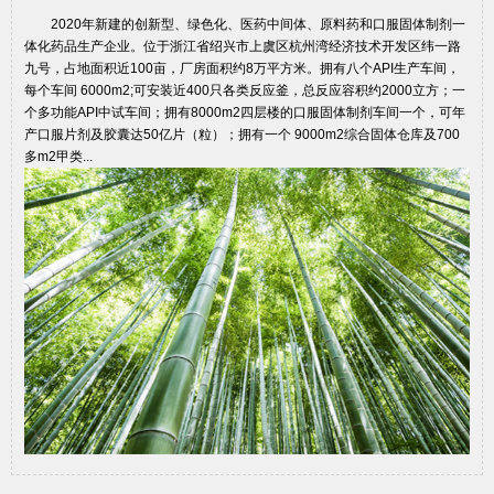
2020年新建的创新型、绿色化、医药中间体、原料药和口服固体制剂一
体化药品生产企业。位于浙江省绍兴市上虞区杭州湾经济技术开发区纬一路
九号，占地面积近100亩，厂房面积约8万平方米。拥有八个API生产车间，
每个车间 6000m2;可安装近400只各类反应釜，总反应容积约2000立方；一
个多功能API中试车间；拥有8000m2四层楼的口服固体制剂车间一个，可年
产口服片剂及胶囊达50亿片（粒）；拥有一个 9000m2综合固体仓库及700
多m2甲类...