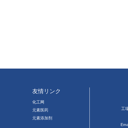
友情リンク
）
化工网
工
元素医药
元素添加剂
Ema