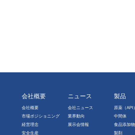
会社概要
ニュース
製品
会社概要
会社ニュース
原薬（API
市場ポジショニング
業界動向
中間体
経営理念
展示会情報
食品添加物
安全生産
製剤