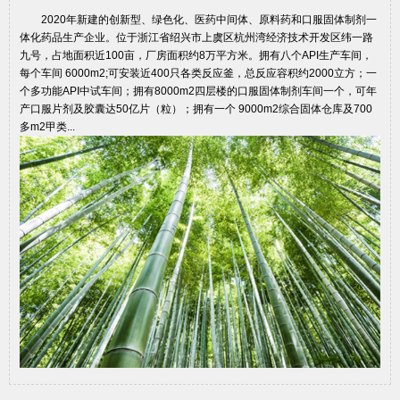
2020年新建的创新型、绿色化、医药中间体、原料药和口服固体制剂一
体化药品生产企业。位于浙江省绍兴市上虞区杭州湾经济技术开发区纬一路
九号，占地面积近100亩，厂房面积约8万平方米。拥有八个API生产车间，
每个车间 6000m2;可安装近400只各类反应釜，总反应容积约2000立方；一
个多功能API中试车间；拥有8000m2四层楼的口服固体制剂车间一个，可年
产口服片剂及胶囊达50亿片（粒）；拥有一个 9000m2综合固体仓库及700
多m2甲类...