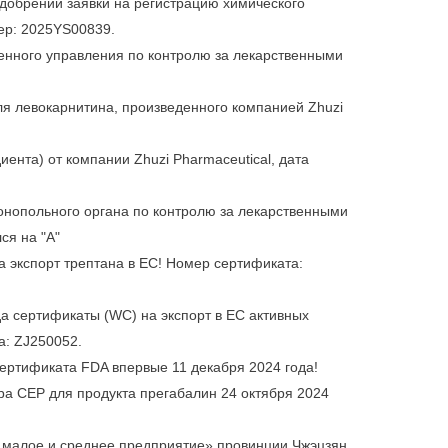
одобрении заявки на регистрацию химического
ер: 2025YS00839.
венного управления по контролю за лекарственными
ля левокарнитина, произведенного компанией Zhuzi
ента) от компании Zhuzi Pharmaceutical, дата
монопольного органа по контролю за лекарственными
ся на "A"
а экспорт трептана в ЕС! Номер сертификата:
да сертификаты (WC) на экспорт в ЕС активных
а: ZJ250052.
сертификата FDA впервые 11 декабря 2024 года!
а CEP для продукта прегабалин 24 октября 2024
е малое и среднее предприятие» провинции Чжэцзян