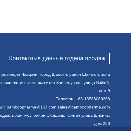
Контактные данные отдела продаж
 провинция Чжэцзян, город Шаосин, район Шанъюй, зона
и технологического развития Ханчжоувань, улица Вэйюй,
дом 9
Телефон: +86-13588080268
il：
bamboopharma@163.com
,
sales@bamboopharma.com
одаж: г. Ханчжоу, район Сяошань, Южная улица Шисинь,
дом 288