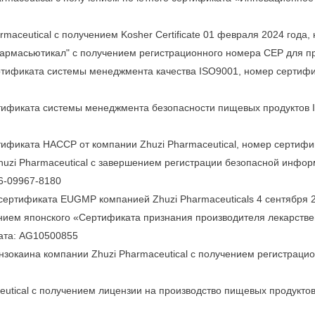
maceutical с получением Kosher Certificate 01 февраля 2024 года
армасьютикал" с получением регистрационного номера CEP для про
ертификата системы менеджмента качества ISO9001, номер сертиф
ртификата системы менеджмента безопасности пищевых продуктов
ртификата HACCP от компании Zhuzi Pharmaceutical, номер серти
huzi Pharmaceutical с завершением регистрации безопасной инфор
66-09967-8180
 сертификата EUGMP компанией Zhuzi Pharmaceuticals 4 сентября 
ением японского «Сертификата признания производителя лекарстве
ката: AG10500855
ензокаина компании Zhuzi Pharmaceutical с получением регистрац
eutical с получением лицензии на производство пищевых продукто