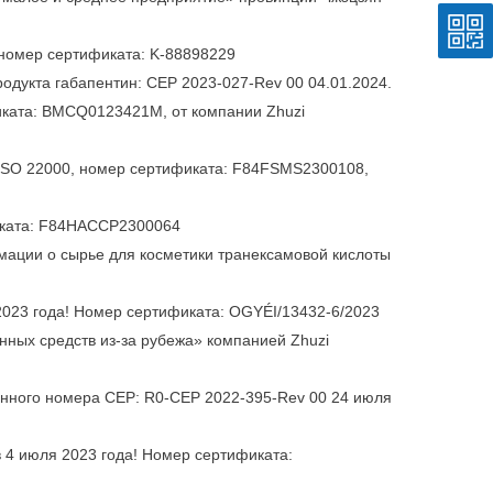
, номер сертификата: K-88898229
дукта габапентин: CEP 2023-027-Rev 00 04.01.2024.
иката: BMCQ0123421M, от компании Zhuzi
 ISO 22000, номер сертификата: F84FSMS2300108,
фиката: F84HACCP2300064
мации о сырье для косметики транексамовой кислоты
2023 года! Номер сертификата: OGYÉI/13432-6/2023
нных средств из-за рубежа» компанией Zhuzi
ионного номера CEP: R0-CEP 2022-395-Rev 00 24 июля
в 4 июля 2023 года! Номер сертификата: