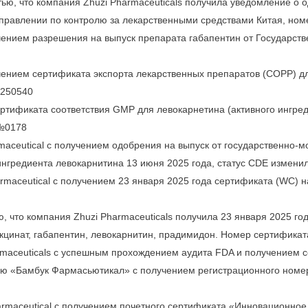
тью, что компания Zhuzi Pharmaceuticals получила уведомление о 
управлении по контролю за лекарственными средствами Китая, ном
учением разрешения на выпуск препарата габапентин от Государст
учением сертификата экспорта лекарственных препаратов (COPP) д
0250540
ртификата соответствия GMP для левокарнетина (активного ингреди
 №0178
maceutical с получением одобрения на выпуск от государственно-
нгредиента левокарнитина 13 июня 2025 года, статус CDE изменил
rmaceutical с получением 23 января 2025 года сертификата (WC) н
, что компания Zhuzi Pharmaceuticals получила 23 января 2025 го
кцинат, габапентин, левокарнитин, прадимидон. Номер сертификат
armaceuticals с успешным прохождением аудита FDA и получением 
ию «Бамбук Фармасьютикал» с получением регистрационного номер
harmaceutical с получением почетного сертификата «Инновационно