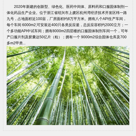
2020年新建的创新型、绿色化、医药中间体、原料药和口服固体制剂一
体化药品生产企业。位于浙江省绍兴市上虞区杭州湾经济技术开发区纬一路
九号，占地面积近100亩，厂房面积约8万平方米。拥有八个API生产车间，
每个车间 6000m2;可安装近400只各类反应釜，总反应容积约2000立方；一
个多功能API中试车间；拥有8000m2四层楼的口服固体制剂车间一个，可年
产口服片剂及胶囊达50亿片（粒）；拥有一个 9000m2综合固体仓库及700
多m2甲类...