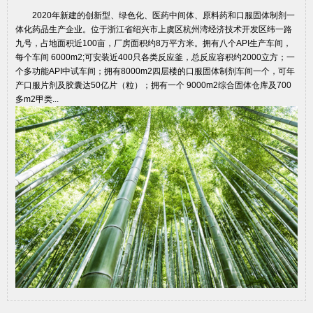
2020年新建的创新型、绿色化、医药中间体、原料药和口服固体制剂一
体化药品生产企业。位于浙江省绍兴市上虞区杭州湾经济技术开发区纬一路
九号，占地面积近100亩，厂房面积约8万平方米。拥有八个API生产车间，
每个车间 6000m2;可安装近400只各类反应釜，总反应容积约2000立方；一
个多功能API中试车间；拥有8000m2四层楼的口服固体制剂车间一个，可年
产口服片剂及胶囊达50亿片（粒）；拥有一个 9000m2综合固体仓库及700
多m2甲类...