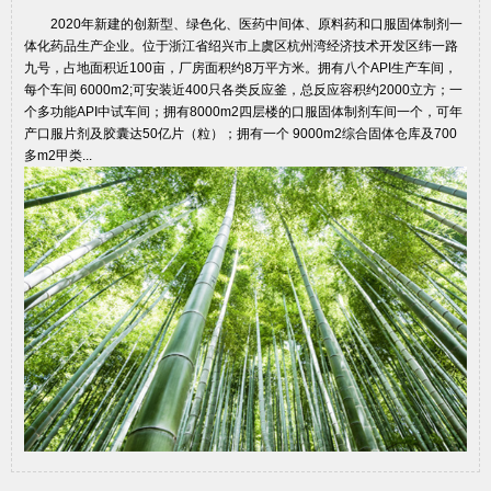
2020年新建的创新型、绿色化、医药中间体、原料药和口服固体制剂一
体化药品生产企业。位于浙江省绍兴市上虞区杭州湾经济技术开发区纬一路
九号，占地面积近100亩，厂房面积约8万平方米。拥有八个API生产车间，
每个车间 6000m2;可安装近400只各类反应釜，总反应容积约2000立方；一
个多功能API中试车间；拥有8000m2四层楼的口服固体制剂车间一个，可年
产口服片剂及胶囊达50亿片（粒）；拥有一个 9000m2综合固体仓库及700
多m2甲类...