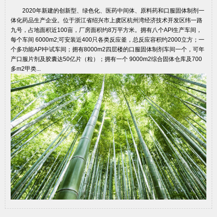
2020年新建的创新型、绿色化、医药中间体、原料药和口服固体制剂一
体化药品生产企业。位于浙江省绍兴市上虞区杭州湾经济技术开发区纬一路
九号，占地面积近100亩，厂房面积约8万平方米。拥有八个API生产车间，
每个车间 6000m2;可安装近400只各类反应釜，总反应容积约2000立方；一
个多功能API中试车间；拥有8000m2四层楼的口服固体制剂车间一个，可年
产口服片剂及胶囊达50亿片（粒）；拥有一个 9000m2综合固体仓库及700
多m2甲类...