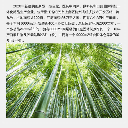
2020年新建的创新型、绿色化、医药中间体、原料药和口服固体制剂一
体化药品生产企业。位于浙江省绍兴市上虞区杭州湾经济技术开发区纬一路
九号，占地面积近100亩，厂房面积约8万平方米。拥有八个API生产车间，
每个车间 6000m2;可安装近400只各类反应釜，总反应容积约2000立方；一
个多功能API中试车间；拥有8000m2四层楼的口服固体制剂车间一个，可年
产口服片剂及胶囊达50亿片（粒）；拥有一个 9000m2综合固体仓库及700
多m2甲类...